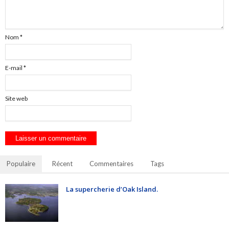
Nom
*
E-mail
*
Site web
Populaire
Récent
Commentaires
Tags
La supercherie d’Oak Island.