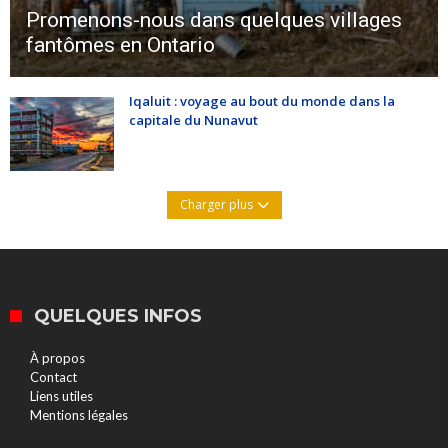
Promenons-nous dans quelques villages
fantômes en Ontario
Iqaluit : voyage au bout du monde dans la
capitale du Nunavut
Charger plus
QUELQUES INFOS
À propos
Contact
Liens utiles
Mentions légales