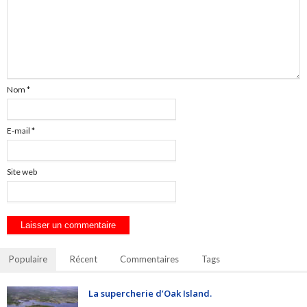
Nom
*
E-mail
*
Site web
Populaire
Récent
Commentaires
Tags
La supercherie d’Oak Island.