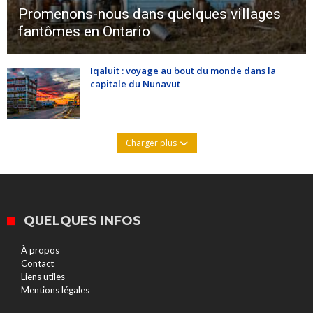
Promenons-nous dans quelques villages
fantômes en Ontario
Iqaluit : voyage au bout du monde dans la
capitale du Nunavut
Charger plus
QUELQUES INFOS
À propos
Contact
Liens utiles
Mentions légales