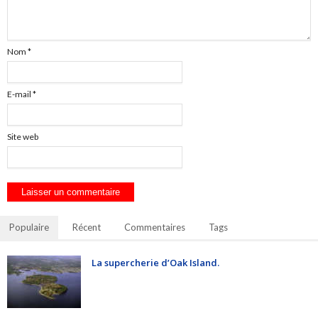
Nom
*
E-mail
*
Site web
Populaire
Récent
Commentaires
Tags
La supercherie d’Oak Island.