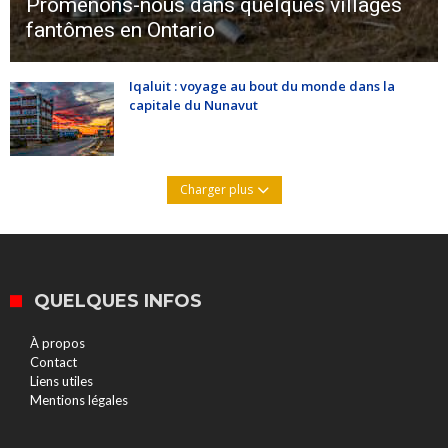
Promenons-nous dans quelques villages
fantômes en Ontario
Iqaluit : voyage au bout du monde dans la
capitale du Nunavut
Charger plus
QUELQUES INFOS
À propos
Contact
Liens utiles
Mentions légales