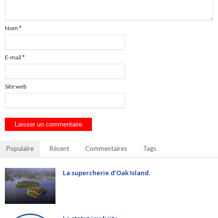
Nom
*
E-mail
*
Site web
Populaire
Récent
Commentaires
Tags
La supercherie d’Oak Island.