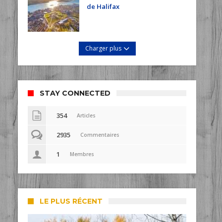
de Halifax
Charger plus
STAY CONNECTED
354
Articles
2935
Commentaires
1
Membres
LE PLUS RÉCENT