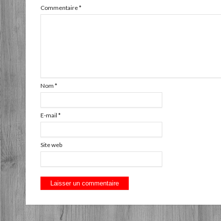
Commentaire
*
Nom
*
E-mail
*
Site web