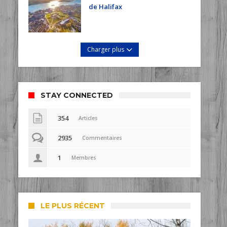
de Halifax
Charger plus
STAY CONNECTED
354
Articles
2935
Commentaires
1
Membres
LE PLUS RÉCENT