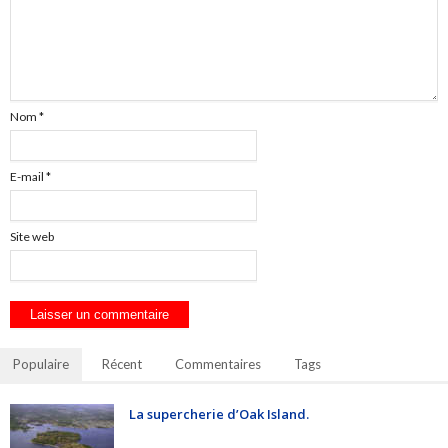
Nom
*
E-mail
*
Site web
Populaire
Récent
Commentaires
Tags
La supercherie d’Oak Island.