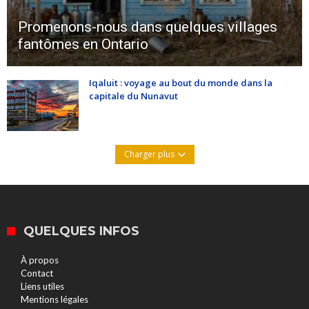
Promenons-nous dans quelques villages
fantômes en Ontario
Iqaluit : voyage au bout du monde dans la
capitale du Nunavut
Charger plus
QUELQUES INFOS
À propos
Contact
Liens utiles
Mentions légales