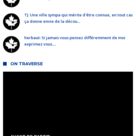
TJ: Une ville sympa qui mérite d'être connue, en tout cas
ça donne envie de la décou...
herbaut: Si jamais vous pensez différemment de moi
exprimez vous....
ON TRAVERSE