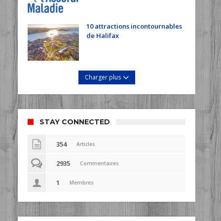
10 attractions incontournables
de Halifax
Charger plus
STAY CONNECTED
354
Articles
2935
Commentaires
1
Membres