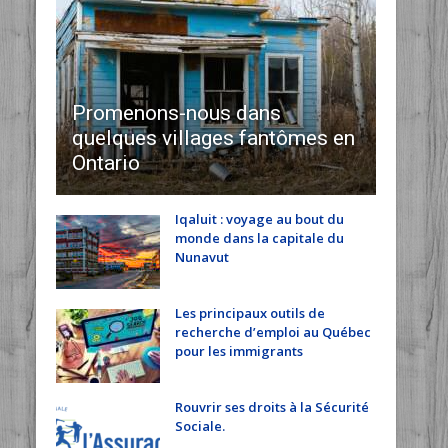
Promenons-nous dans
quelques villages fantômes en
Ontario
Iqaluit : voyage au bout du
monde dans la capitale du
Nunavut
Les principaux outils de
recherche d’emploi au Québec
pour les immigrants
Rouvrir ses droits à la Sécurité
Sociale.