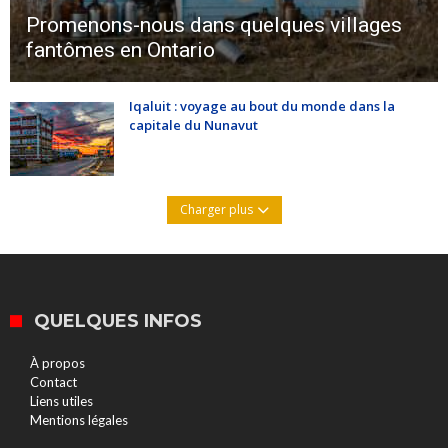
Promenons-nous dans quelques villages
fantômes en Ontario
Iqaluit : voyage au bout du monde dans la
capitale du Nunavut
Charger plus
QUELQUES INFOS
À propos
Contact
Liens utiles
Mentions légales