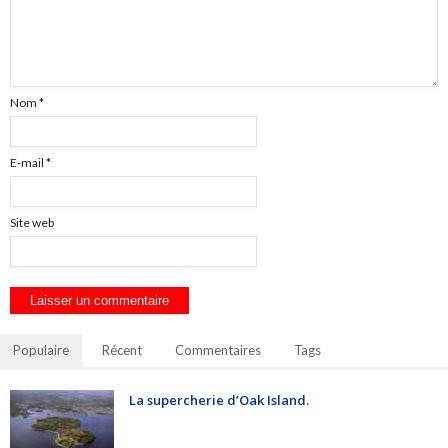
Nom
*
E-mail
*
Site web
Populaire
Récent
Commentaires
Tags
La supercherie d’Oak Island.