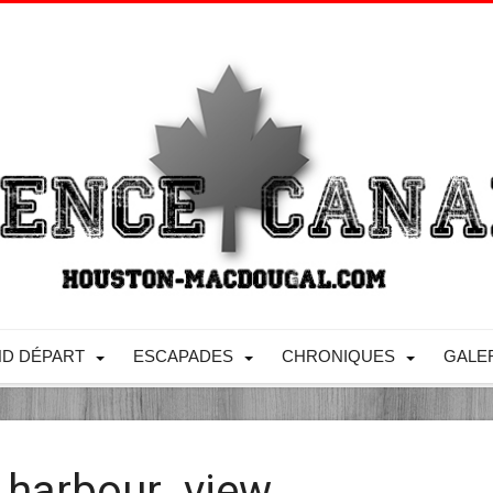
D DÉPART
ESCAPADES
CHRONIQUES
GALE
_harbour_view_