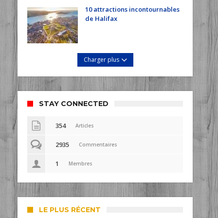
10 attractions incontournables
de Halifax
Charger plus
STAY CONNECTED
354
Articles
2935
Commentaires
1
Membres
LE PLUS RÉCENT