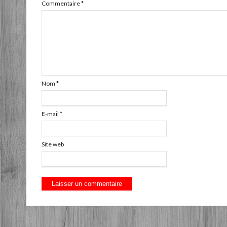
Commentaire
*
Nom
*
E-mail
*
Site web