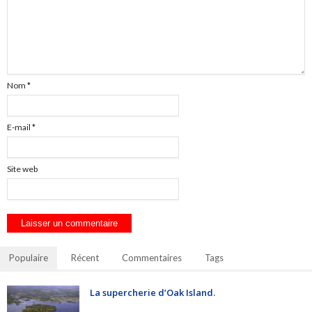
Nom
*
E-mail
*
Site web
Populaire
Récent
Commentaires
Tags
La supercherie d’Oak Island.