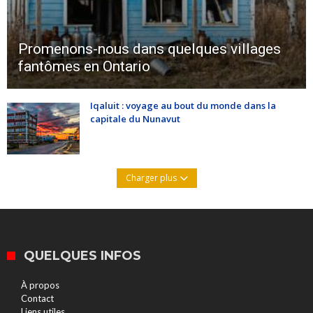
Promenons-nous dans quelques villages
fantômes en Ontario
Iqaluit : voyage au bout du monde dans la
capitale du Nunavut
Charger plus
QUELQUES INFOS
À propos
Contact
Liens utiles