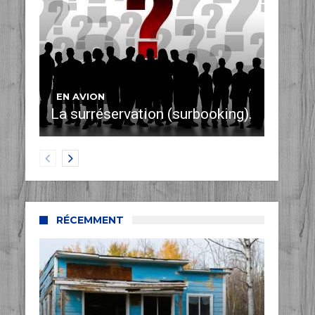
EN AVION
La surréservation (surbooking).
RÉCEMMENT