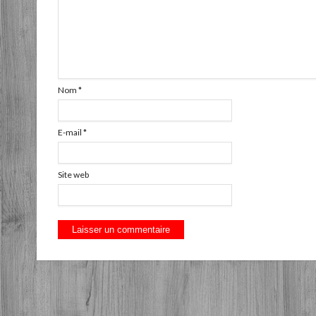
Nom
*
E-mail
*
Site web