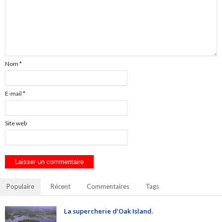
Nom
*
E-mail
*
Site web
Populaire
Récent
Commentaires
Tags
La supercherie d’Oak Island.