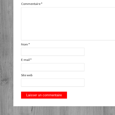
Commentaire
*
Nom
*
E-mail
*
Site web