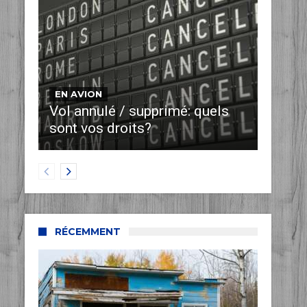
EN AVION
Vol annulé / supprimé: quels
sont vos droits?
RÉCEMMENT