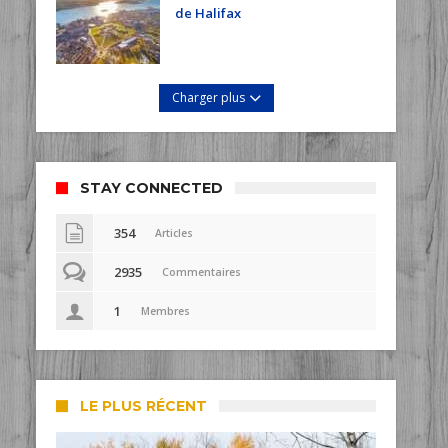
de Halifax
Charger plus
STAY CONNECTED
354
Articles
2935
Commentaires
1
Membres
LE PLUS RÉCENT