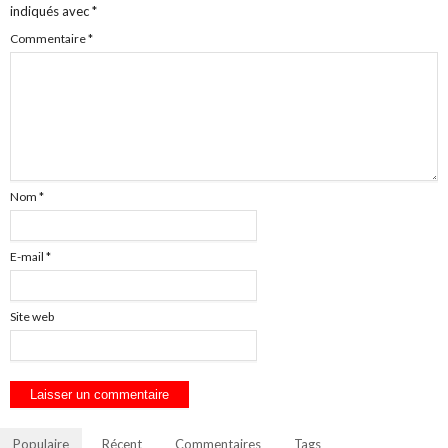
indiqués avec
*
Commentaire
*
Nom
*
E-mail
*
Site web
Populaire
Récent
Commentaires
Tags