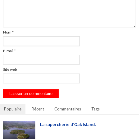
Nom
*
E-mail
*
Site web
Populaire
Récent
Commentaires
Tags
La supercherie d’Oak Island.