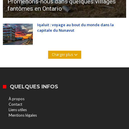
Promenons-nous dans quelques villages
fantômes en Ontario
Iqaluit : voyage au bout du monde dans la
capitale du Nunavut
Charger plus
QUELQUES INFOS
À propos
Contact
Liens utiles
Mentions légales