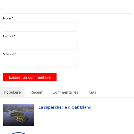
Nom
*
E-mail
*
Site web
Populaire
Récent
Commentaires
Tags
La supercherie d’Oak Island.