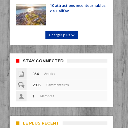
10 attractions incontournables
de Halifax
Charger plus
STAY CONNECTED
354
Articles
2935
Commentaires
1
Membres
LE PLUS RÉCENT