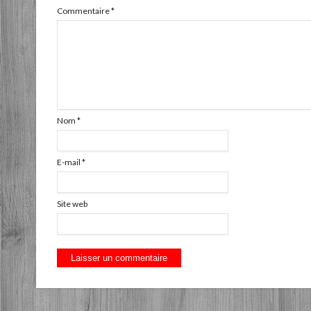
Commentaire
*
Nom
*
E-mail
*
Site web