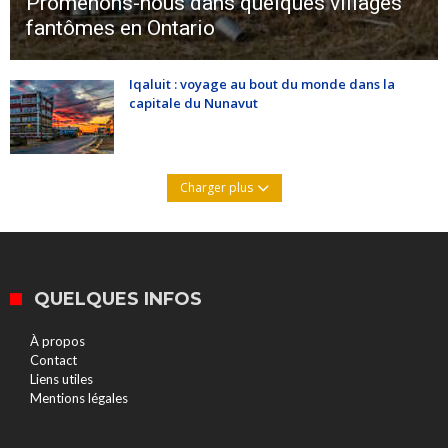
Promenons-nous dans quelques villages
fantômes en Ontario
Iqaluit : voyage au bout du monde dans la
capitale du Nunavut
Charger plus
QUELQUES INFOS
À propos
Contact
Liens utiles
Mentions légales