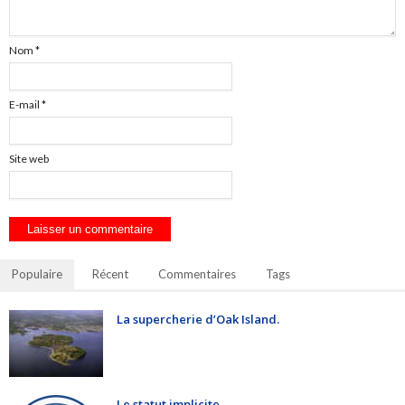
Nom
*
E-mail
*
Site web
Populaire
Récent
Commentaires
Tags
La supercherie d’Oak Island.
Le statut implicite.