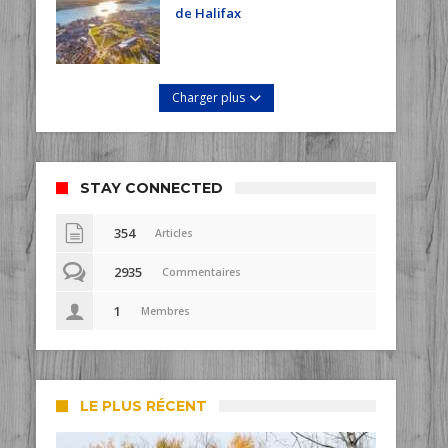
de Halifax
Charger plus
STAY CONNECTED
354
Articles
2935
Commentaires
1
Membres
LE PLUS RÉCENT