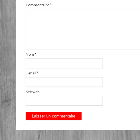
Commentaire
*
Nom
*
E-mail
*
Site web