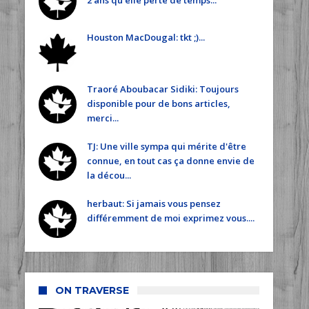
2 ans qu'elle perte de temps...
Houston MacDougal: tkt ;)...
Traoré Aboubacar Sidiki: Toujours
disponible pour de bons articles,
merci...
TJ: Une ville sympa qui mérite d'être
connue, en tout cas ça donne envie de
la décou...
herbaut: Si jamais vous pensez
différemment de moi exprimez vous....
ON TRAVERSE