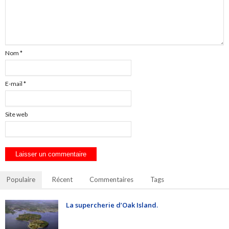
Nom
*
E-mail
*
Site web
Populaire
Récent
Commentaires
Tags
La supercherie d’Oak Island.