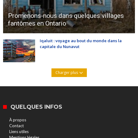
Promenons-nous dans quelques villages
fantômes en Ontario
Iqaluit : voyage au bout du monde dans la
capitale du Nunavut
Charger plus
QUELQUES INFOS
À propos
Contact
Liens utiles
Mentions légales