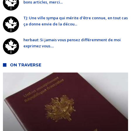
bons articles, merci...
TJ: Une ville sympa qui mérite d'être connue, en tout cas
ça donne envie de la décou...
herbaut: Si jamais vous pensez différemment de moi
exprimez vous....
ON TRAVERSE