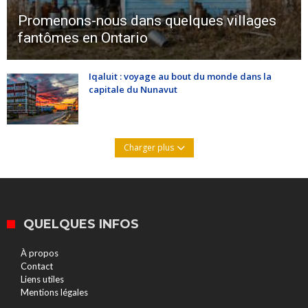
Promenons-nous dans quelques villages
fantômes en Ontario
Iqaluit : voyage au bout du monde dans la
capitale du Nunavut
Charger plus
QUELQUES INFOS
À propos
Contact
Liens utiles
Mentions légales