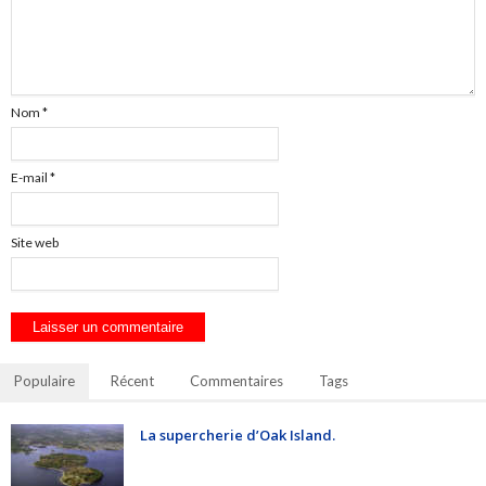
Nom
*
E-mail
*
Site web
Populaire
Récent
Commentaires
Tags
La supercherie d’Oak Island.