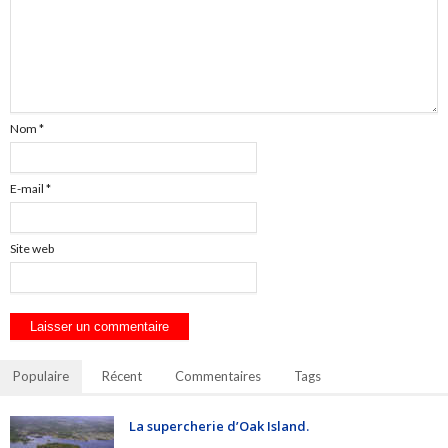
Nom
*
E-mail
*
Site web
Populaire
Récent
Commentaires
Tags
La supercherie d’Oak Island.