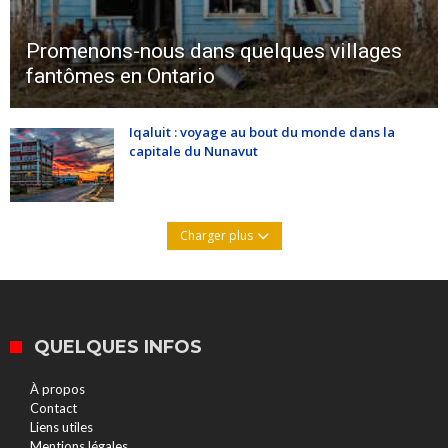
Promenons-nous dans quelques villages
fantômes en Ontario
Iqaluit : voyage au bout du monde dans la
capitale du Nunavut
Charger plus
QUELQUES INFOS
À propos
Contact
Liens utiles
Mentions légales