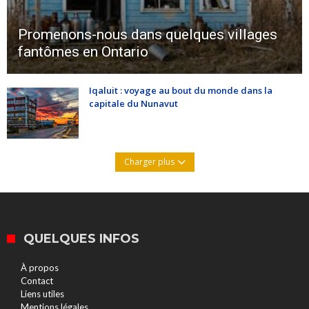
Promenons-nous dans quelques villages
fantômes en Ontario
Iqaluit : voyage au bout du monde dans la
capitale du Nunavut
Charger plus
QUELQUES INFOS
À propos
Contact
Liens utiles
Mentions légales