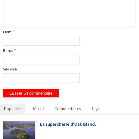
Nom
*
E-mail
*
Site web
Populaire
Récent
Commentaires
Tags
La supercherie d’Oak Island.