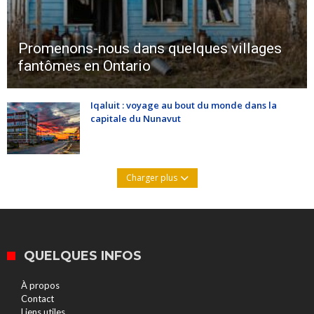
Promenons-nous dans quelques villages
fantômes en Ontario
Iqaluit : voyage au bout du monde dans la
capitale du Nunavut
Charger plus
QUELQUES INFOS
À propos
Contact
Liens utiles