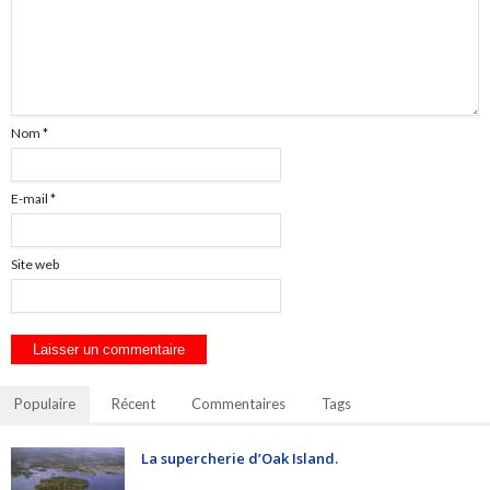
Nom
*
E-mail
*
Site web
Populaire
Récent
Commentaires
Tags
La supercherie d’Oak Island.