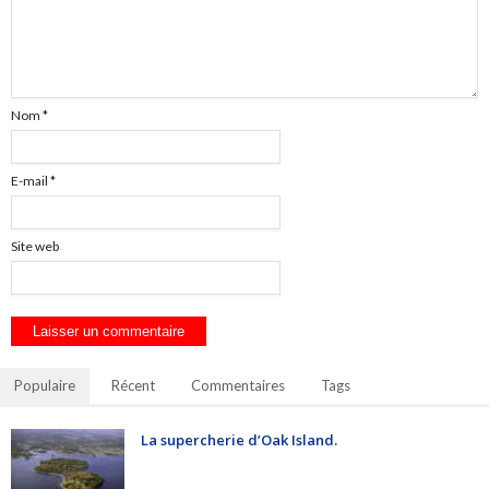
Nom
*
E-mail
*
Site web
Populaire
Récent
Commentaires
Tags
La supercherie d’Oak Island.