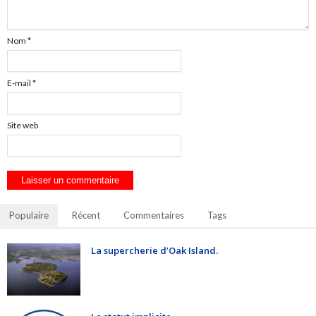
Nom
*
E-mail
*
Site web
Populaire
Récent
Commentaires
Tags
La supercherie d’Oak Island.