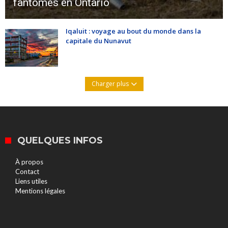
fantômes en Ontario
Iqaluit : voyage au bout du monde dans la
capitale du Nunavut
Charger plus
QUELQUES INFOS
À propos
Contact
Liens utiles
Mentions légales