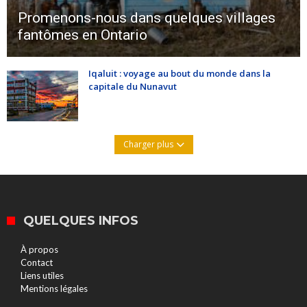
Promenons-nous dans quelques villages
fantômes en Ontario
Iqaluit : voyage au bout du monde dans la
capitale du Nunavut
Charger plus
QUELQUES INFOS
À propos
Contact
Liens utiles
Mentions légales