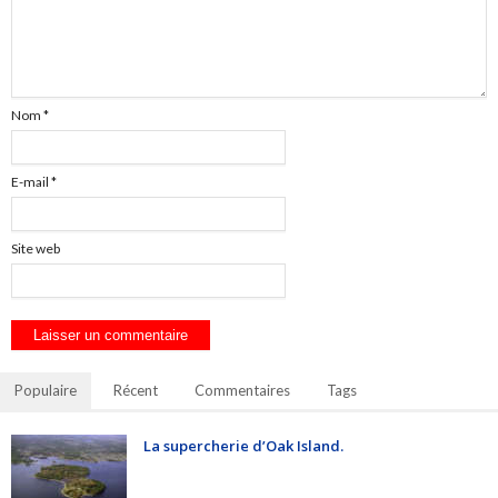
Nom
*
E-mail
*
Site web
Populaire
Récent
Commentaires
Tags
La supercherie d’Oak Island.