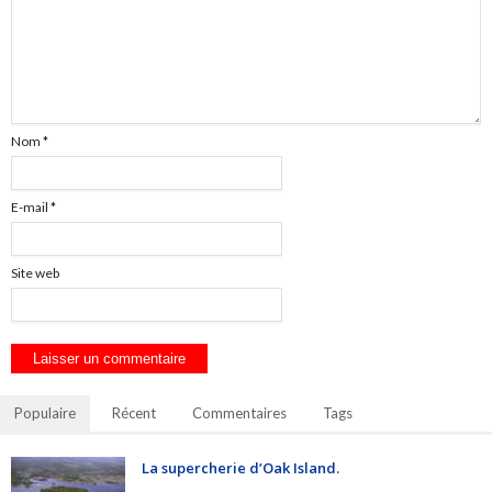
Nom
*
E-mail
*
Site web
Populaire
Récent
Commentaires
Tags
La supercherie d’Oak Island.