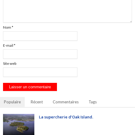
Nom
*
E-mail
*
Site web
Populaire
Récent
Commentaires
Tags
La supercherie d’Oak Island.