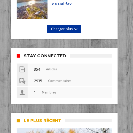
de Halifax
Charger plus
STAY CONNECTED
354
Articles
2935
Commentaires
1
Membres
LE PLUS RÉCENT