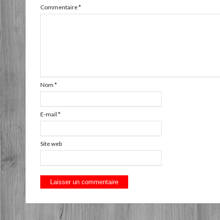
Commentaire
*
Nom
*
E-mail
*
Site web