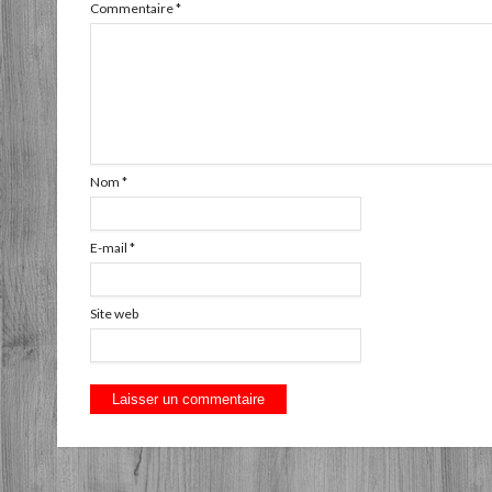
Commentaire
*
Nom
*
E-mail
*
Site web