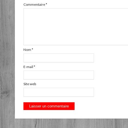
Commentaire
*
Nom
*
E-mail
*
Site web