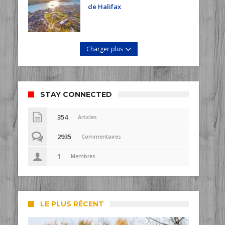
de Halifax
Charger plus
STAY CONNECTED
354
Articles
2935
Commentaires
1
Membres
LE PLUS RÉCENT