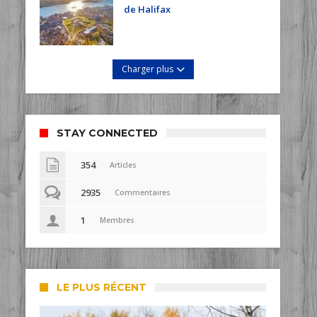
de Halifax
Charger plus
STAY CONNECTED
354
Articles
2935
Commentaires
1
Membres
LE PLUS RÉCENT