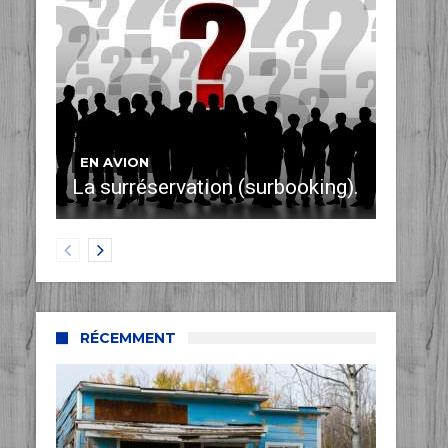
EN AVION
La surréservation (surbooking).
RÉCEMMENT