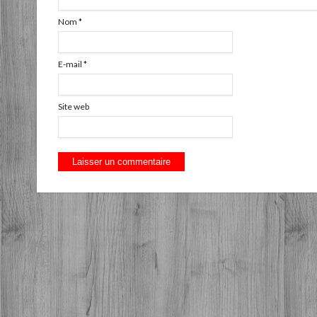
Nom
*
E-mail
*
Site web