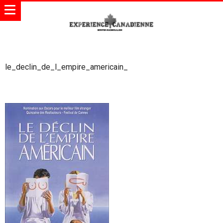
le_declin_de_l_empire_americain_