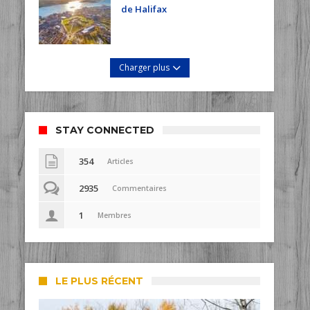
de Halifax
Charger plus
STAY CONNECTED
354
Articles
2935
Commentaires
1
Membres
LE PLUS RÉCENT