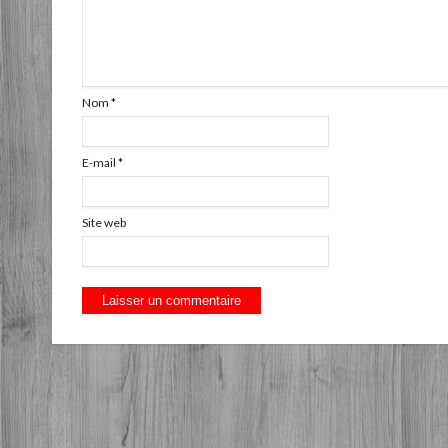
Nom
*
E-mail
*
Site web