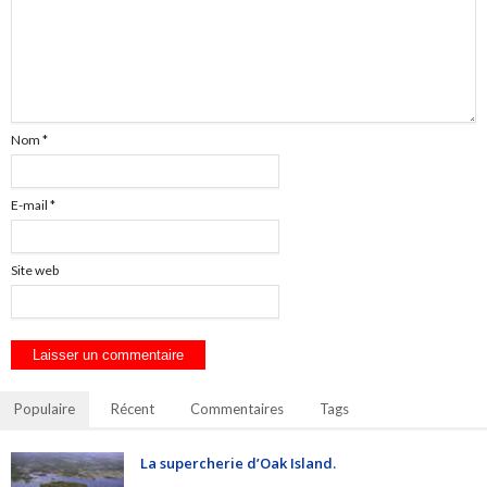
Nom
*
E-mail
*
Site web
Populaire
Récent
Commentaires
Tags
La supercherie d’Oak Island.