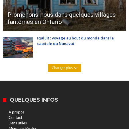
Promenons-nous dans quelques villages
fantômes en Ontario
Iqaluit : voyage au bout du monde dans la
capitale du Nunavut
Charger plus
QUELQUES INFOS
À propos
Contact
Liens utiles
Mentions légales