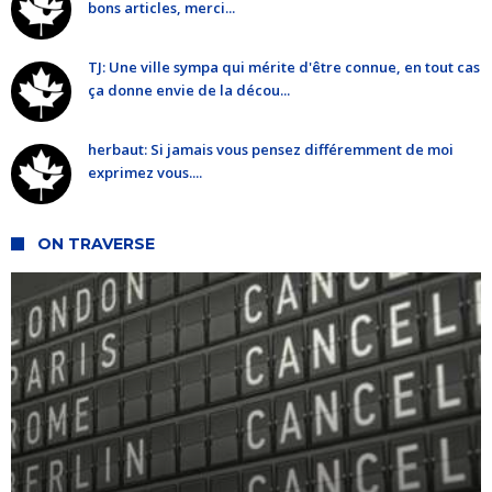
bons articles, merci...
TJ: Une ville sympa qui mérite d'être connue, en tout cas
ça donne envie de la décou...
herbaut: Si jamais vous pensez différemment de moi
exprimez vous....
ON TRAVERSE