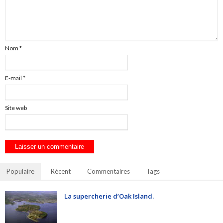
Nom
*
E-mail
*
Site web
Populaire
Récent
Commentaires
Tags
La supercherie d’Oak Island.