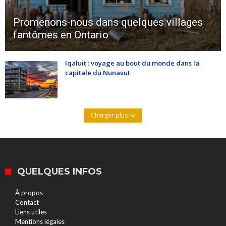
Promenons-nous dans quelques villages
fantômes en Ontario
Iqaluit : voyage au bout du monde dans la
capitale du Nunavut
Charger plus
QUELQUES INFOS
À propos
Contact
Liens utiles
Mentions légales