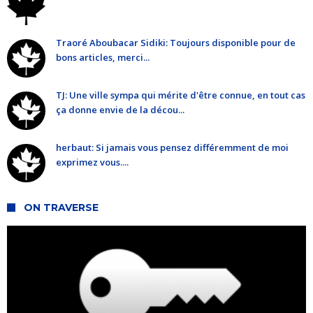
Traoré Aboubacar Sidiki: Toujours disponible pour de
bons articles, merci...
TJ: Une ville sympa qui mérite d'être connue, en tout cas
ça donne envie de la décou...
herbaut: Si jamais vous pensez différemment de moi
exprimez vous....
ON TRAVERSE