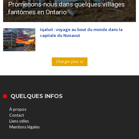
Promenons-nous dans quelques villages
fantômes en Ontario
Iqaluit : voyage au bout du monde dans la
capitale du Nunavut
Charger plus
QUELQUES INFOS
À propos
Contact
Liens utiles
Mentions légales