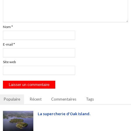
Nom
*
E-mail
*
Site web
Populaire
Récent
Commentaires
Tags
La supercherie d’Oak Island.