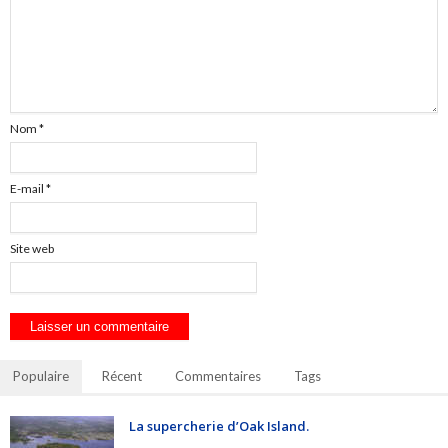
Nom
*
E-mail
*
Site web
Populaire
Récent
Commentaires
Tags
La supercherie d’Oak Island.