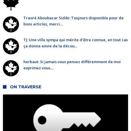
Traoré Aboubacar Sidiki: Toujours disponible pour de
bons articles, merci...
TJ: Une ville sympa qui mérite d'être connue, en tout cas
ça donne envie de la décou...
herbaut: Si jamais vous pensez différemment de moi
exprimez vous....
ON TRAVERSE