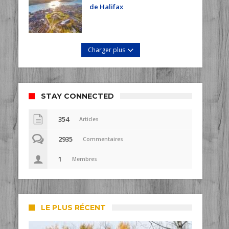
de Halifax
Charger plus
STAY CONNECTED
354
Articles
2935
Commentaires
1
Membres
LE PLUS RÉCENT