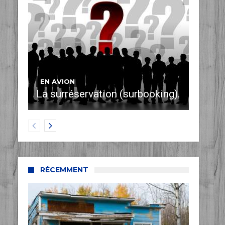
EN AVION
La surréservation (surbooking).
RÉCEMMENT