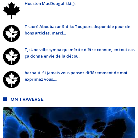
Houston MacDougal: tkt ;)...
Traoré Aboubacar Sidiki: Toujours disponible pour de
bons articles, merci...
TJ: Une ville sympa qui mérite d'être connue, en tout cas
ça donne envie de la décou...
herbaut: Si jamais vous pensez différemment de moi
exprimez vous....
ON TRAVERSE