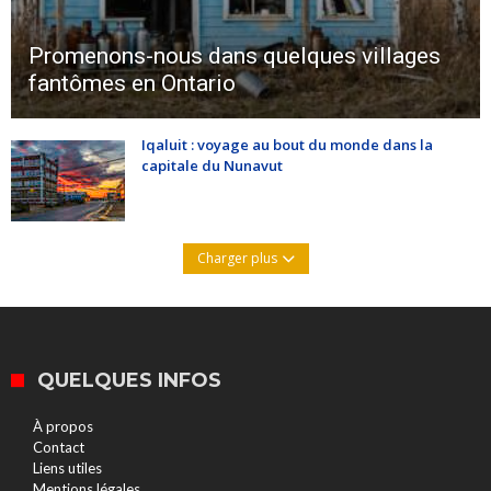
Promenons-nous dans quelques villages
fantômes en Ontario
Iqaluit : voyage au bout du monde dans la
capitale du Nunavut
Charger plus
QUELQUES INFOS
À propos
Contact
Liens utiles
Mentions légales