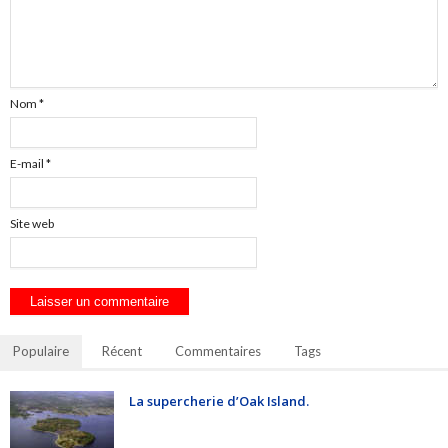
Nom
*
E-mail
*
Site web
Populaire
Récent
Commentaires
Tags
La supercherie d’Oak Island.