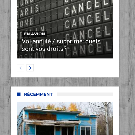
EN AVION
Vol annulé / supprimé: quels
sont vos droits?
RÉCEMMENT