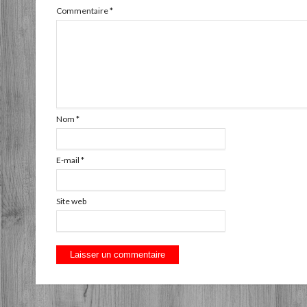
Commentaire
*
Nom
*
E-mail
*
Site web