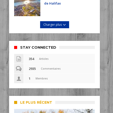
de Halifax
Charger plus
STAY CONNECTED
354
Articles
2935
Commentaires
1
Membres
LE PLUS RÉCENT