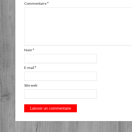
Commentaire
*
Nom
*
E-mail
*
Site web