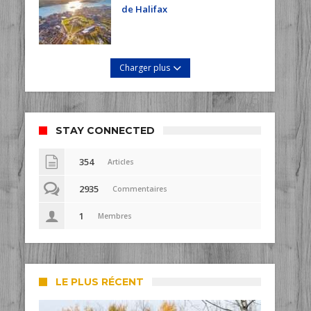
de Halifax
Charger plus
STAY CONNECTED
354
Articles
2935
Commentaires
1
Membres
LE PLUS RÉCENT