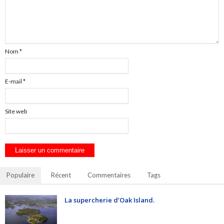
Nom
*
E-mail
*
Site web
Populaire
Récent
Commentaires
Tags
La supercherie d’Oak Island.