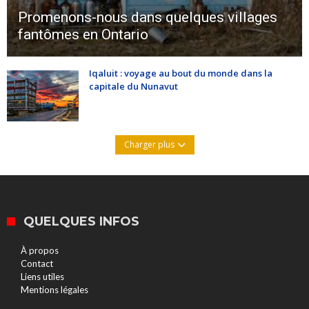
Promenons-nous dans quelques villages
fantômes en Ontario
Iqaluit : voyage au bout du monde dans la
capitale du Nunavut
Charger plus
QUELQUES INFOS
À propos
Contact
Liens utiles
Mentions légales